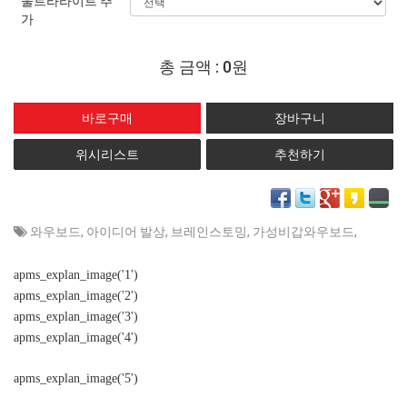
울트라라이트 추
가
총 금액 :
0원
위시리스트
추천하기
와우보드
,
아이디어 발상
,
브레인스토밍
,
가성비갑와우보드
,
apms_explan_image('1')
apms_explan_image('2')
apms_explan_image('3')
apms_explan_image('4')
apms_explan_image('5')