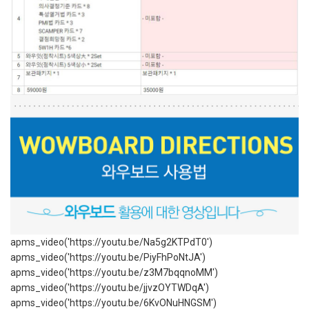
apms_video('https://youtu.be/Na5g2KTPdT0')
apms_video('https://youtu.be/PiyFhPoNtJA')
apms_video('https://youtu.be/z3M7bqqnoMM')
apms_video('https://youtu.be/jjvzOYTWDqA')
apms_video('https://youtu.be/6KvONuHNGSM')