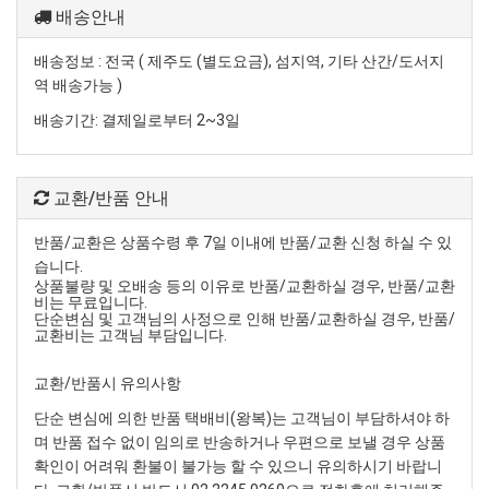
배송안내
배송정보
:
전국
(
제주도
(
별도요금
),
섬지역
,
기타 산간
/
도서지
역 배송가능
)
배송기간
:
결제일로부터
2~3
일
교환/반품 안내
반품
/
교환은 상품수령 후
7
일 이내에 반품
/
교환 신청 하실 수 있
습니다
.
상품불량 및 오배송 등의 이유로 반품
/
교환하실 경우
,
반품
/
교환
비는 무료입니다
.
단순변심 및 고객님의 사정으로 인해 반품
/
교환하실 경우
,
반품
/
교환비는 고객님 부담입니다
.
교환
/
반품시 유의사항
단순 변심에 의한 반품 택배비
(
왕복
)
는 고객님이 부담하셔야 하
며 반품 접수 없이 임의로 반송하거나 우편으로 보낼 경우 상품
확인이 어려워 환불이 불가능 할 수 있으니 유의하시기 바랍니