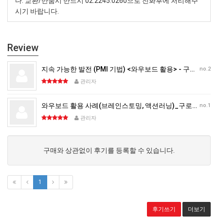
다
.
교환
/
반품시 반드시
02.2245.0260
으로 전화후에 처리해주
시기 바랍니다
.
Review
지속 가능한 발전 (PMI 기법) <와우보드 활용> - 구로초 신건철 선생님
no.2
관리자
와우보드 활용 사례(브레인스토밍, 액션러닝)_구로초 신건철 선생님
no.1
관리자
구매와 상관없이 후기를 등록할 수 있습니다.
1
후기쓰기
더보기