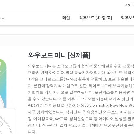
로그
메인
와우보드 [초,중,고]
와우보드
와우보드
와우보드 미니 [신제품]
와우보드 미니는 소규모그룹의 협력적 문제해결을 위한 전문적
프라인 연계 아이디어 발상 교육기자재입니다. 와우보드 플러스 
3 작은 크기로 소그룹(3~5명) 활동에 적합하고, 보관과 운반이
다. 본판에 강력자석 매입으로 칠판, 화이트보드에 부착가능하
기법카드 역시 자성으로 탈부착됩니다. 보관박스를 이용하면 
울 수도 있습니다. 기존 와우보드의 모든 기능에 더하여 뒷면의
RID)와 기준 제공으로 평가기능(decision matrix, Now-How-W
대폭 강화하였습니다. 작지만 더욱 유용해진 와우보드 미니는
킹, 메이킹교육, sw교육, 창의인성교육 등 아이디어 발상을 필
전 세대, 전 분야에 걸쳐 학교, 기업, 가정에서 무궁무진한 활용
니다.