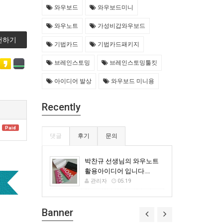
와우보드
와우보드미니
와우노트
가성비갑와우보드
천하기
기법카드
기법카드패키지
브레인스토밍
브레인스토밍툴킷
아이디어 발상
와우보드 미니용
Recently
Paid
댓글
후기
문의
박찬규 선생님의 와우노트
활용아이디어 입니다.…
관리자
05.19
Banner