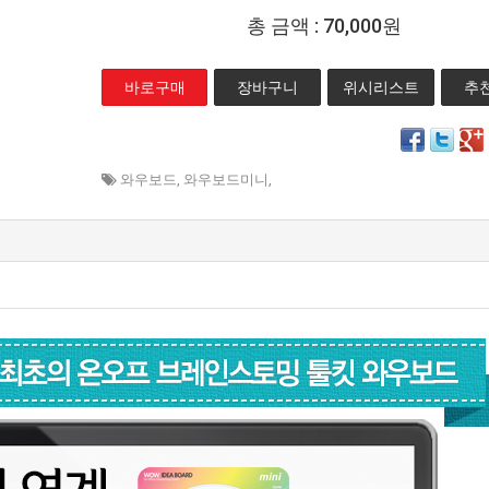
총 금액 :
70,000원
위시리스트
추
와우보드
,
와우보드미니
,