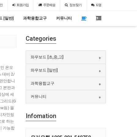
인
회원
가입
주문
배송
정보찾기
6 명
 [일반]
과학융합교구
커뮤니티
Categories
와우보드 [초,중,고]
인 온오
와우보드 [일반]
대비 2/
 편안합니
과학융합교구
고 본판과
책상에 세
커뮤니티
 그리드(G
ow등) 을
 디자인씽
Infomation
요로 하는
이 가능합